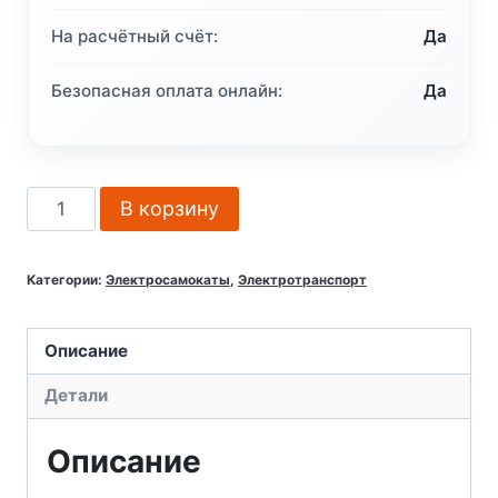
На расчётный счёт:
Да
Безопасная оплата онлайн:
Да
Количество
В корзину
товара
Электросамокат
Категории:
Электросамокаты
,
Электротранспорт
Dualtron
Ultra
для
Описание
городской
Детали
и
внедорожной
Описание
эксплуатации