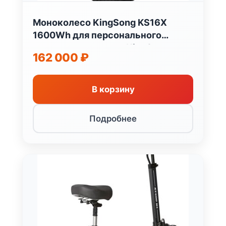
Моноколесо KingSong KS16X
1600Wh для персонального
электротранспорта KingSong
162 000
₽
Китай
В корзину
Подробнее
Хит
продаж