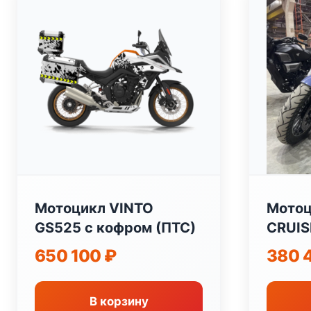
Мотоцикл VINTO
Мотоц
GS525 с кофром (ПТС)
CRUIS
407с
650 100
₽
380 
В корзину