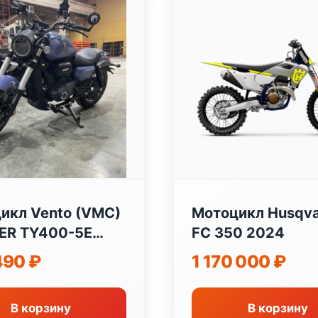
икл Vento (VMC)
Мотоцикл Husqv
ER TY400-5E
FC 350 2024
м3
490
₽
1 170 000
₽
В корзину
В корзину