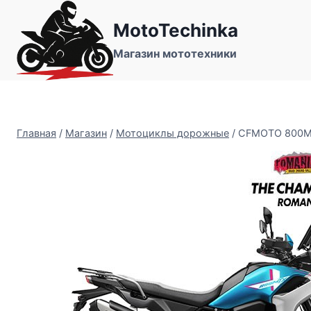
Перейти
MotoTechinka
к
содержимому
Магазин мототехники
Главная
/
Магазин
/
Мотоциклы дорожные
/
CFMOTO 800MT