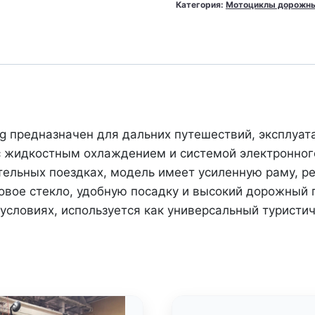
Категория:
Мотоциклы дорожн
800MT-
X
Touring
туристический
мотоцикл
CFMOTO
Китай
g предназначен для дальних путешествий, эксплуат
 жидкостным охлаждением и системой электронног
тельных поездках, модель имеет усиленную раму, р
ровое стекло, удобную посадку и высокий дорожный 
 условиях, используется как универсальный туристи